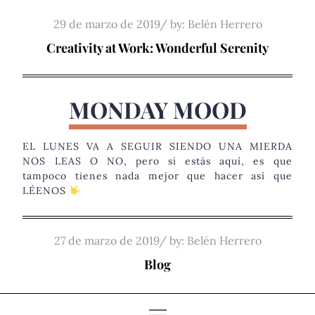
Skip
Posted
29 de marzo de 2019
by:
Belén Herrero
to
on
Creativity at Work: Wonderful Serenity
content
MONDAY MOOD
EL LUNES VA A SEGUIR SIENDO UNA MIERDA
NOS LEAS O NO, pero si estás aquí, es que
tampoco tienes nada mejor que hacer así que
LÉENOS
Posted
27 de marzo de 2019
by:
Belén Herrero
on
Blog